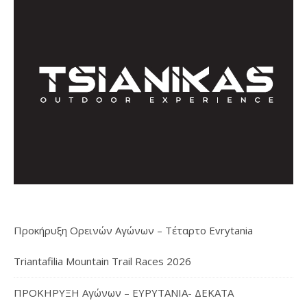
Προκήρυξη Ορεινών Αγώνων – Τέταρτο Evrytania
Triantafilia Mountain Trail Races 2026
ΠΡΟΚΗΡΥΞΗ Αγώνων – ΕΥΡΥΤΑΝΙΑ- ΔΕΚΑΤΑ