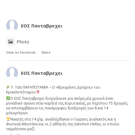
ΕΟΣ Πανταβρεχει
Photo
View on Facebook
·
Share
ΕΟΣ Πανταβρεχει
10α ΠΑΡΑΠΟΤΑΜΙΑ – Ο «Βρεγμένος Δρόμος» του
Κρικελοπόταμου
Ο ΕΟΣ Πανταβρεχει διοργάνωσε για ακόμη μία χρονιά έναν
μοναδικό αγώνα στην καρδιά της Ευρυτανίας, με περίπου 75 δρομείς
να απολαμβάνουν τις πανέμορφες διαδρομές των 8 και 14
χιλιομέτρων.
Νικητές στα 14 χλμ. αναδείχθηκαν ο Γιώργος Διαλεκτός και η
Φωτεινή Μεϊντάνη και οι 2 αθλητές της Salomon Hellas, οι οποίοι
τερμάτισαν μαζί