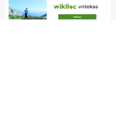
ΝΕΑ
ΔΡΑΣΕΙΣ
MEDIA
Επικοινωνία
Τηλ: 6945379506
email: eopantavrexei@gmail.com
Συνδιοργανωτές