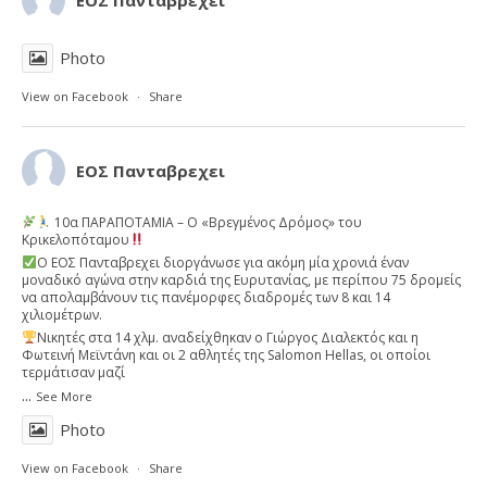
ΕΟΣ Πανταβρεχει
Photo
View on Facebook
·
Share
ΕΟΣ Πανταβρεχει
10α ΠΑΡΑΠΟΤΑΜΙΑ – Ο «Βρεγμένος Δρόμος» του
Κρικελοπόταμου
Ο ΕΟΣ Πανταβρεχει διοργάνωσε για ακόμη μία χρονιά έναν
μοναδικό αγώνα στην καρδιά της Ευρυτανίας, με περίπου 75 δρομείς
να απολαμβάνουν τις πανέμορφες διαδρομές των 8 και 14
χιλιομέτρων.
Νικητές στα 14 χλμ. αναδείχθηκαν ο Γιώργος Διαλεκτός και η
Φωτεινή Μεϊντάνη και οι 2 αθλητές της Salomon Hellas, οι οποίοι
τερμάτισαν μαζί
...
See More
Photo
View on Facebook
·
Share